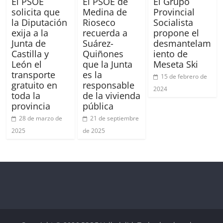
El PSOE
El PSOE de
El Grupo
solicita que
Medina de
Provincial
la Diputación
Rioseco
Socialista
exija a la
recuerda a
propone el
Junta de
Suárez-
desmantelam
Castilla y
Quiñones
iento de
León el
que la Junta
Meseta Ski
transporte
es la
15 de febrero de
gratuito en
responsable
2024
toda la
de la vivienda
provincia
pública
28 de marzo de
21 de septiembre
2025
de 2025