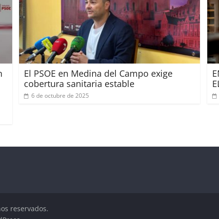
n
El PSOE en Medina del Campo exige
E
cobertura sanitaria estable
E
6 de octubre de 2025
hos reservados.