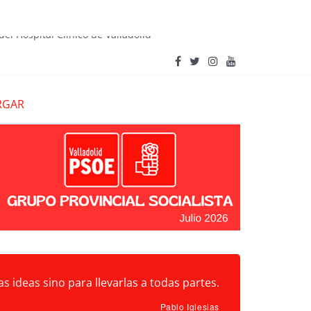
del Hospital Clínico de Valladolid
ecuperar el Castillo de Íscar y su entorno tras el
RGAR
s ideas sino para llevarlas a todas partes.
Pablo Iglesias