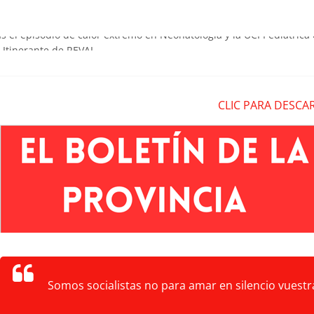
as el episodio de calor extremo en Neonatología y la UCI Pediátrica 
a Itinerante de REVAL
eblos en la prevención de los incendios forestales
lladolid exigen a la Junta de Mañueco un plan extraordinario para r
CLIC PARA DESCA
sigue sin actividad
Somos socialistas no para amar en silencio vuestra