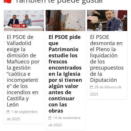
El PSOE de
El PSOE pide
El PSOE
Valladolid
que
desmonta en
exige la
Patrimonio
el Pleno la
dimisión de
estudie los
liquidación
Mañueco por
frescos
de los
la gestión
encontrados
presupuestos
“caótica e
en la Iglesia
de la
incompetent
por si tienen
Diputación
e” de los
algún valor
28 de febrero de
incendios en
antes de
2025
Castilla y
continuar
León
con las
obras
1 de septiembre
14 de noviembre
de 2025
de 2022