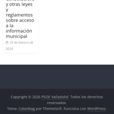
y otras leyes
y
reglamentos
sobre acceso
a la
información
municipal
29 de febrero de
2024
Copyright © 2026
PSOE Valladolid
. Todos los derechos
reservados.
Tema:
ColorMag
por ThemeGrill. Funciona con
WordPress
.