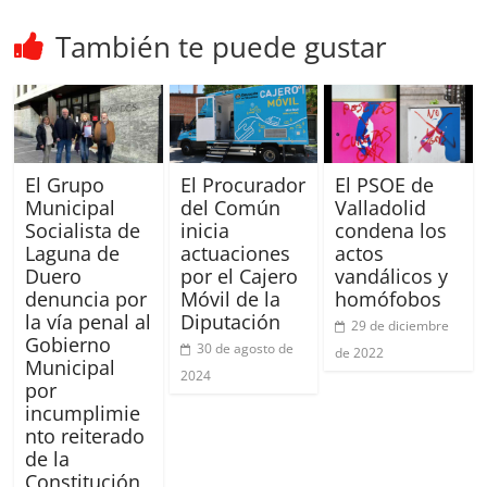
También te puede gustar
El Grupo
El Procurador
El PSOE de
Municipal
del Común
Valladolid
Socialista de
inicia
condena los
Laguna de
actuaciones
actos
Duero
por el Cajero
vandálicos y
denuncia por
Móvil de la
homófobos
la vía penal al
Diputación
29 de diciembre
Gobierno
30 de agosto de
de 2022
Municipal
2024
por
incumplimie
nto reiterado
de la
Constitución,