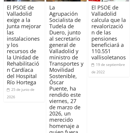
El PSOE de
La
El PSOE de
Valladolid
Agrupación
Valladolid
exige a la
Socialista de
calcula que la
Junta mejorar
Tudela de
revalorizació
las
Duero, junto
n de las
instalaciones
al secretario
pensiones
y los
general de
beneficiará a
recursos de
Valladolid y
110.551
la Unidad de
ministro de
vallisoletanos
Rehabilitació
Transportes y
19 de septiembre
n Cardíaca
Movilidad
de 2022
del Hospital
Sostenible,
Río Hortega
Óscar
Puente, ha
25 de junio de
rendido este
2026
viernes, 27
de marzo de
2026, un
merecido
homenaje a
quien fuera