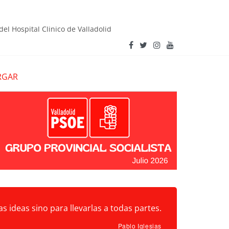
del Hospital Clínico de Valladolid
ecuperar el Castillo de Íscar y su entorno tras el
RGAR
s ideas sino para llevarlas a todas partes.
Pablo Iglesias