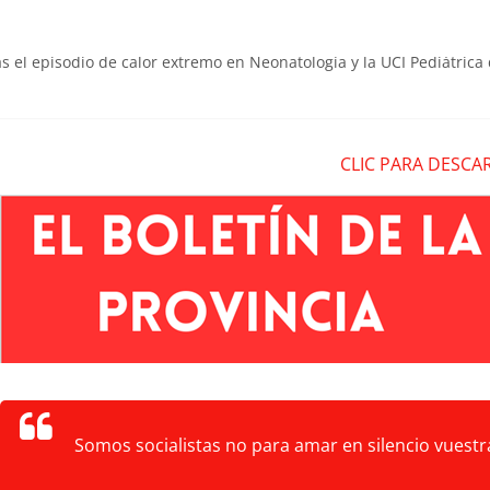
as el episodio de calor extremo en Neonatología y la UCI Pediátrica 
a Itinerante de REVAL
eblos en la prevención de los incendios forestales
lladolid exigen a la Junta de Mañueco un plan extraordinario para r
CLIC PARA DESCA
sigue sin actividad
Somos socialistas no para amar en silencio vuestra