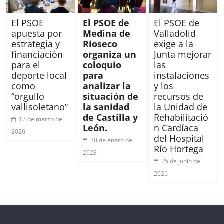
El PSOE
El PSOE de
El PSOE de
apuesta por
Medina de
Valladolid
estrategia y
Rioseco
exige a la
financiación
organiza un
Junta mejorar
para el
coloquio
las
deporte local
para
instalaciones
como
analizar la
y los
“orgullo
situación de
recursos de
vallisoletano”
la sanidad
la Unidad de
de Castilla y
Rehabilitació
12 de marzo de
León.
n Cardíaca
2026
del Hospital
30 de enero de
Río Hortega
2023
25 de junio de
2026