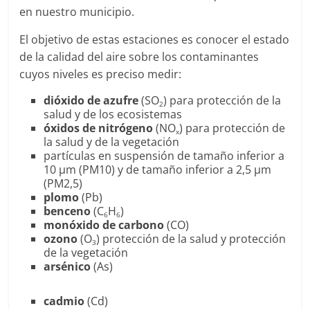
en nuestro municipio.
El objetivo de estas estaciones es conocer el estado
de la calidad del aire sobre los contaminantes
cuyos niveles es preciso medir:
dióxido de azufre
(SO
) para protección de la
2
salud y de los ecosistemas
óxidos de nitrógeno
(NO
) para protección de
x
la salud y de la vegetación
partículas en suspensión de tamaño inferior a
10 µm (PM10) y de tamaño inferior a 2,5 µm
(PM2,5)
plomo
(Pb)
benceno
(C
H
)
6
6
monóxido de carbono
(CO)
ozono
(O
) protección de la salud y protección
3
de la vegetación
arsénico
(As)
cadmio
(Cd)