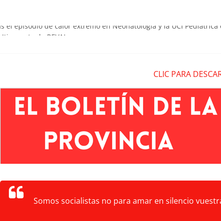
as el episodio de calor extremo en Neonatología y la UCI Pediátrica 
a Itinerante de REVAL
eblos en la prevención de los incendios forestales
lladolid exigen a la Junta de Mañueco un plan extraordinario para r
CLIC PARA DESCA
sigue sin actividad
Somos socialistas no para amar en silencio vuestra