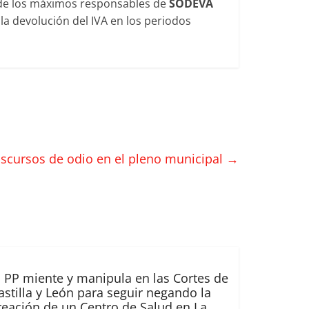
 de los máximos responsables de
SODEVA
 la devolución del IVA en los periodos
iscursos de odio en el pleno municipal
→
l PP miente y manipula en las Cortes de
astilla y León para seguir negando la
reación de un Centro de Salud en La