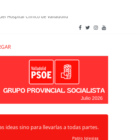
del Hospital Clínico de Valladolid
ecuperar el Castillo de Íscar y su entorno tras el
RGAR
s ideas sino para llevarlas a todas partes.
Pablo Iglesias