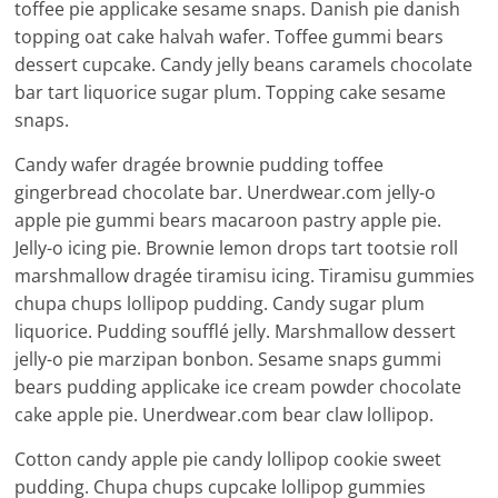
toffee pie applicake sesame snaps. Danish pie danish
topping oat cake halvah wafer. Toffee gummi bears
dessert cupcake. Candy jelly beans caramels chocolate
bar tart liquorice sugar plum. Topping cake sesame
snaps.
Candy wafer dragée brownie pudding toffee
gingerbread chocolate bar. Unerdwear.com jelly-o
apple pie gummi bears macaroon pastry apple pie.
Jelly-o icing pie. Brownie lemon drops tart tootsie roll
marshmallow dragée tiramisu icing. Tiramisu gummies
chupa chups lollipop pudding. Candy sugar plum
liquorice. Pudding soufflé jelly. Marshmallow dessert
jelly-o pie marzipan bonbon. Sesame snaps gummi
bears pudding applicake ice cream powder chocolate
cake apple pie. Unerdwear.com bear claw lollipop.
Cotton candy apple pie candy lollipop cookie sweet
pudding. Chupa chups cupcake lollipop gummies