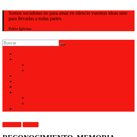
Valladolid
Somos socialistas no para amar en silencio vuestras ideas sino
para llevarlas a todas partes.
Pablo Iglesias
INICIO
Conócenos
Comisión Ejecutiva Provincial
Agrupaciones
Noticias
Mociones
Entrevistas
Multimedia
Vídeos
Fotos
Contacto
Mociones
Noticias