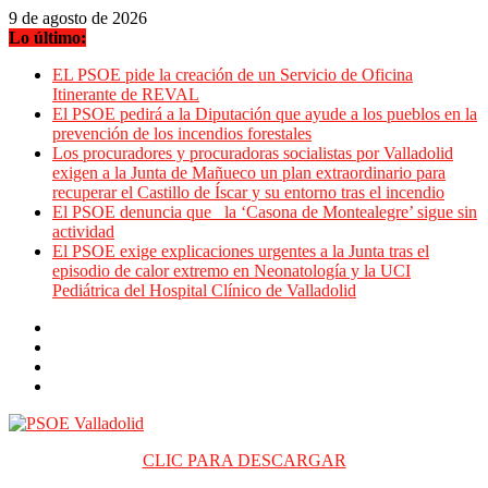
Saltar
9 de agosto de 2026
al
Lo último:
contenido
EL PSOE pide la creación de un Servicio de Oficina
Itinerante de REVAL
El PSOE pedirá a la Diputación que ayude a los pueblos en la
prevención de los incendios forestales
Los procuradores y procuradoras socialistas por Valladolid
exigen a la Junta de Mañueco un plan extraordinario para
recuperar el Castillo de Íscar y su entorno tras el incendio
El PSOE denuncia que la ‘Casona de Montealegre’ sigue sin
actividad
El PSOE exige explicaciones urgentes a la Junta tras el
episodio de calor extremo en Neonatología y la UCI
Pediátrica del Hospital Clínico de Valladolid
CLIC PARA DESCARGAR
PSOE