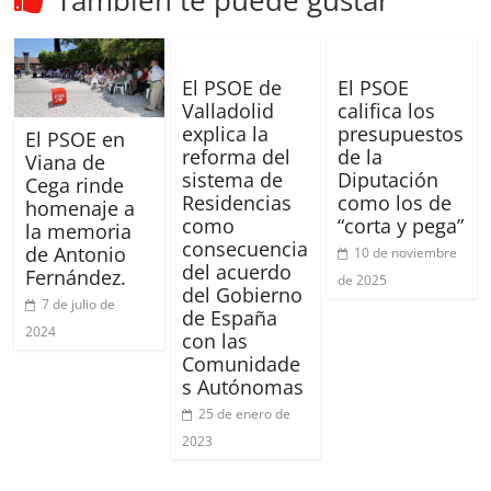
El PSOE de
El PSOE
Valladolid
califica los
explica la
presupuestos
El PSOE en
reforma del
de la
Viana de
sistema de
Diputación
Cega rinde
Residencias
como los de
homenaje a
como
“corta y pega”
la memoria
consecuencia
de Antonio
10 de noviembre
del acuerdo
Fernández.
de 2025
del Gobierno
7 de julio de
de España
2024
con las
Comunidade
s Autónomas
25 de enero de
2023