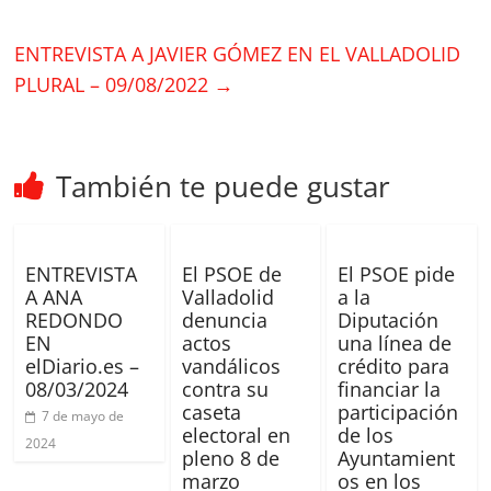
ENTREVISTA A JAVIER GÓMEZ EN EL VALLADOLID
PLURAL – 09/08/2022
→
También te puede gustar
ENTREVISTA
El PSOE de
El PSOE pide
A ANA
Valladolid
a la
REDONDO
denuncia
Diputación
EN
actos
una línea de
elDiario.es –
vandálicos
crédito para
08/03/2024
contra su
financiar la
caseta
participación
7 de mayo de
electoral en
de los
2024
pleno 8 de
Ayuntamient
marzo
os en los