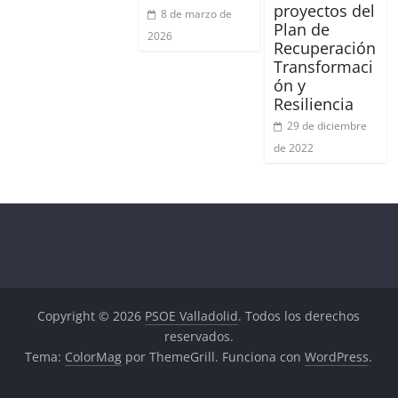
proyectos del
8 de marzo de
Plan de
2026
Recuperación
Transformaci
ón y
Resiliencia
29 de diciembre
de 2022
Copyright © 2026
PSOE Valladolid
. Todos los derechos
reservados.
Tema:
ColorMag
por ThemeGrill. Funciona con
WordPress
.