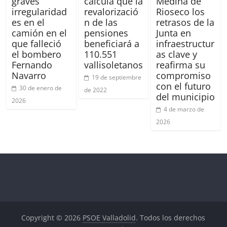
graves
calcula que la
Medina de
irregularidad
revalorizació
Rioseco los
es en el
n de las
retrasos de la
camión en el
pensiones
Junta en
que falleció
beneficiará a
infraestructur
el bombero
110.551
as clave y
Fernando
vallisoletanos
reafirma su
Navarro
compromiso
19 de septiembre
con el futuro
30 de enero de
de 2022
del municipio
2026
4 de marzo de
2026
Copyright © 2026
PSOE Valladolid
. Todos los derechos