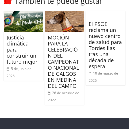
También te puede gustar
El PSOE
reclama un
nuevo centro
Justicia
MOCIÓN
de salud para
climática
PARA LA
Tordesillas
para
CELEBRACIÓ
tras una
construir un
N DEL
década de
futuro mejor
CAMPEONAT
espera
O NACIONAL
5 de junio de
DE GALGOS
10 de marzo de
2026
EN MEDINA
2026
DEL CAMPO
26 de octubre de
2022