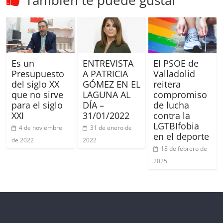
Es un
ENTREVISTA
El PSOE de
Presupuesto
A PATRICIA
Valladolid
del siglo XX
GÓMEZ EN EL
reitera
que no sirve
LAGUNA AL
compromiso
para el siglo
DÍA –
de lucha
XXI
31/01/2022
contra la
LGTBIfobia
4 de noviembre
31 de enero de
en el deporte
de 2022
2022
18 de febrero de
2025