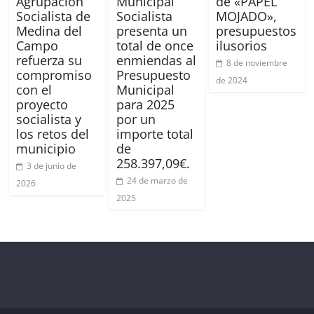
Agrupación
Municipal
de «PAPEL
Socialista de
Socialista
MOJADO»,
Medina del
presenta un
presupuestos
Campo
total de once
ilusorios
refuerza su
enmiendas al
8 de noviembre
compromiso
Presupuesto
de 2024
con el
Municipal
proyecto
para 2025
socialista y
por un
los retos del
importe total
municipio
de
258.397,09€.
3 de junio de
24 de marzo de
2026
2025