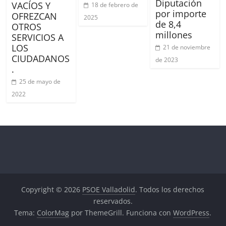
Diputación
VACÍOS Y
18 de febrero de
por importe
OFREZCAN
2025
de 8,4
OTROS
millones
SERVICIOS A
LOS
21 de noviembre
CIUDADANOS
de 2023
.
25 de mayo de
2022
Copyright © 2026
PSOE Valladolid
. Todos los derechos
reservados.
Tema:
ColorMag
por ThemeGrill. Funciona con
WordPress
.