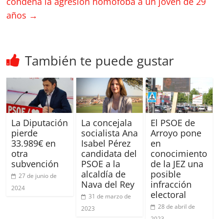
condena la agresión homófoba a un joven de 29
años
→
También te puede gustar
La Diputación
La concejala
El PSOE de
pierde
socialista Ana
Arroyo pone
33.989€ en
Isabel Pérez
en
otra
candidata del
conocimiento
subvención
PSOE a la
de la JEZ una
alcaldía de
posible
27 de junio de
Nava del Rey
infracción
2024
electoral
31 de marzo de
28 de abril de
2023
2023