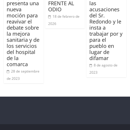
presenta una
FRENTE AL
las
nueva
ODIO
acusaciones
moción para
del Sr.
18 de febrero de
reavivar el
Redondo y le
2026
debate sobre
insta a
la mejora
trabajar por y
sanitaria y de
para el
los servicios
pueblo en
del hospital
lugar de
de la
difamar
comarca
8 de agosto de
28 de septiembre
2023
de 2023