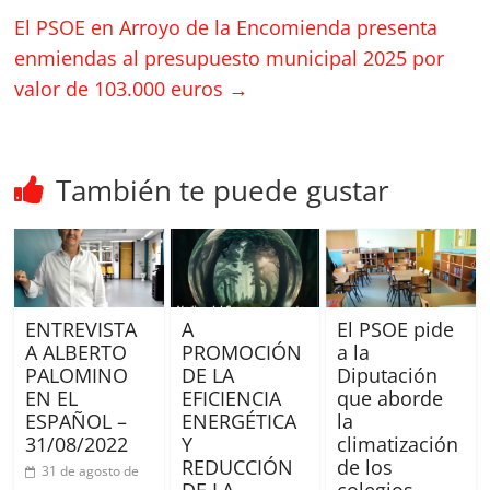
El PSOE en Arroyo de la Encomienda presenta
enmiendas al presupuesto municipal 2025 por
valor de 103.000 euros
→
También te puede gustar
ENTREVISTA
A
El PSOE pide
A ALBERTO
PROMOCIÓN
a la
PALOMINO
DE LA
Diputación
EN EL
EFICIENCIA
que aborde
ESPAÑOL –
ENERGÉTICA
la
31/08/2022
Y
climatización
REDUCCIÓN
de los
31 de agosto de
DE LA
colegios