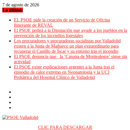
Saltar
7 de agosto de 2026
al
Lo último:
contenido
EL PSOE pide la creación de un Servicio de Oficina
Itinerante de REVAL
El PSOE pedirá a la Diputación que ayude a los pueblos en la
prevención de los incendios forestales
Los procuradores y procuradoras socialistas por Valladolid
exigen a la Junta de Mañueco un plan extraordinario para
recuperar el Castillo de Íscar y su entorno tras el incendio
El PSOE denuncia que la ‘Casona de Montealegre’ sigue sin
actividad
El PSOE exige explicaciones urgentes a la Junta tras el
episodio de calor extremo en Neonatología y la UCI
Pediátrica del Hospital Clínico de Valladolid
CLIC PARA DESCARGAR
PSOE