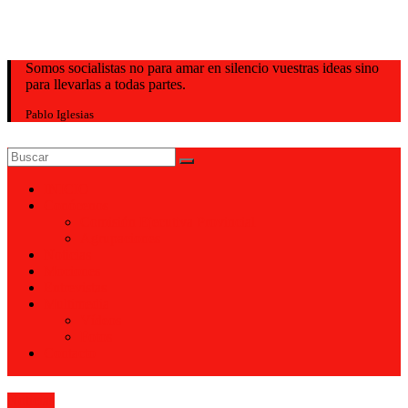
Valladolid
Somos socialistas no para amar en silencio vuestras ideas sino
para llevarlas a todas partes.
Pablo Iglesias
INICIO
Conócenos
Comisión Ejecutiva Provincial
Agrupaciones
Noticias
Mociones
Entrevistas
Multimedia
Vídeos
Fotos
Contacto
Noticias